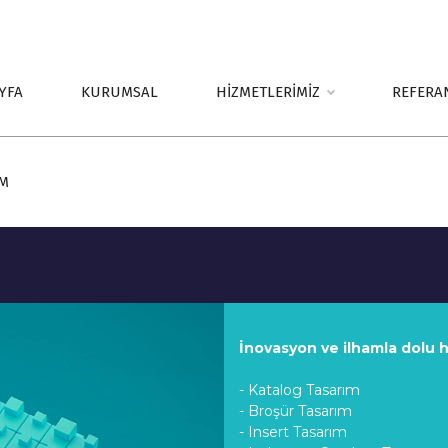
YFA
KURUMSAL
HİZMETLERİMİZ
REFERA
İM
İnovasyon ve ilhamla dolu 
- Katalog Tasarım
- Broşür Tasarım
- Insert Tasarım