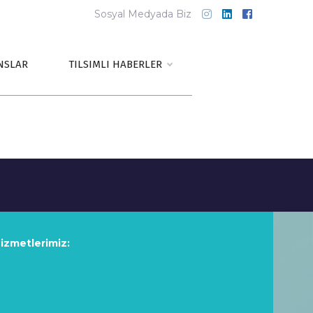
Sosyal Medyada Biz
NSLAR
TILSIMLI HABERLER
hizmetlerimiz: