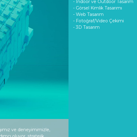
- Indoor ve Outdoor Tasarım
- Görsel Kimlik Tasarımı
- Web Tasarım
- Fotoğraf/Video Çekimi
- 3D Tasarım
lığımız ve deneyimimizle,
ımcı oluyor, stratejik