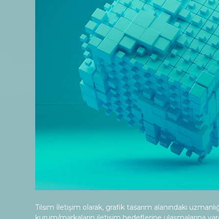
Tılsım İletişim olarak, grafik tasarım alanındaki uzman
kurum/markaların iletişim hedeflerine ulaşmalarına yard