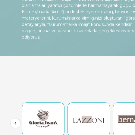
planlamaları yaratıcı çözümlerle harmanlayarak güçlü b
Kurum/marka kimliğini destekleyen katalog, broşür, inse
materyallerini, kurum/marka kimliğinizi oluşturan “görs
detaylarıyla, “kurum/marka imajı” konusunda kendisini k
özgün, orijinal ve yaratıcı tasarımlarla gerçekleştiriyor 
ediyoruz.